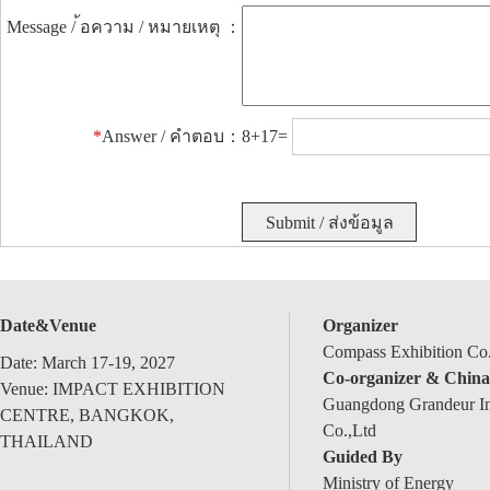
Message / ้อความ / หมายเหตุ ：
*
Answer / คำตอบ：
8+17=
Date&Venue
Organizer
Compass Exhibition Co.
Date: March 17-19, 2027
Co-organizer & China
Venue: IMPACT EXHIBITION
Guangdong Grandeur Int
CENTRE, BANGKOK,
Co.,Ltd
THAILAND
Guided By
Ministry of Energy